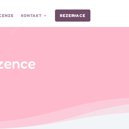
CENZE
KONTAKT
REZERVACE
zence