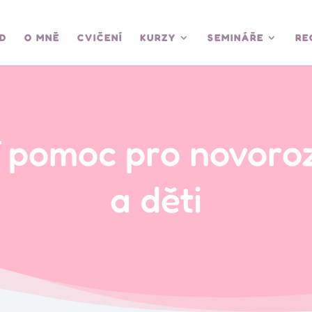
D
O MNĚ
CVIČENÍ
KURZY
SEMINÁŘE
RE
í pomoc pro novoro
a děti