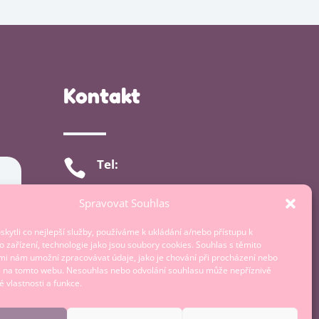
Kontakt
Tel:

+420606174651
Spravovat Souhlas
E-mail

ytli co nejlepší služby, používáme k ukládání a/nebo přístupu k
 zařízení, technologie jako jsou soubory cookies. Souhlas s těmito
proporod.ottova@gmail.com
mi nám umožní zpracovávat údaje, jako je chování při procházení nebo
D na tomto webu. Nesouhlas nebo odvolání souhlasu může nepříznivě
té vlastnosti a funkce.