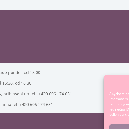
udé pondělí od 18:00
d 15:30, od 16:30
, přihlášení na tel : +420 606 174 651
Abychom posk
informacím o
ení na tel: +420 606 174 651
technologie
jedinečná I
ovlivnit urči